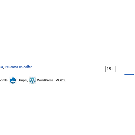
ка
,
Реклама на сайте
18+
omla,
Drupal,
WordPress, MODx.