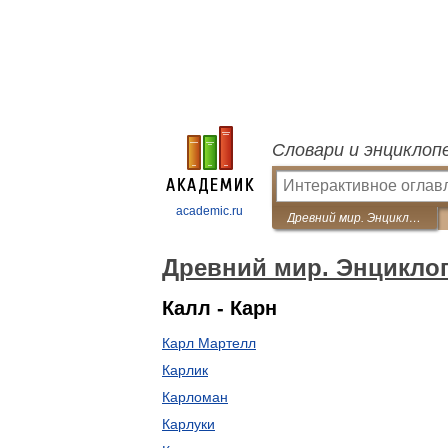
Словари и энциклоп
academic.ru
Древний мир. Энциклопедический словарь
Древний мир. Энцикло
Калл - Карн
Карл Мартелл
Карлик
Карломан
Карлуки