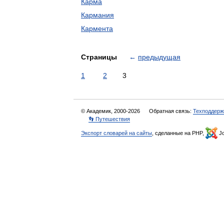
Карма
Кармания
Кармента
Страницы
←
предыдущая
1
2
3
© Академик, 2000-2026
Обратная связь:
Техподдерж
👣 Путешествия
Экспорт словарей на сайты
, сделанные на PHP,
Jo